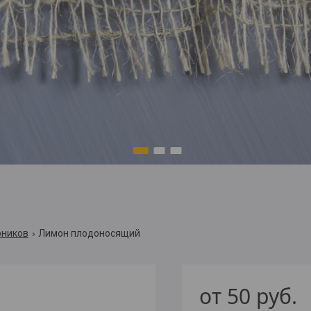
1
2
3
рников
Лимон плодоносящий
от
50
руб.