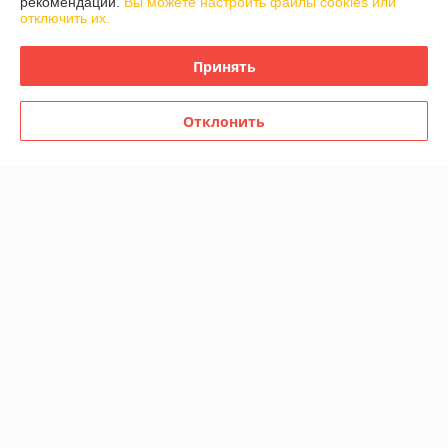
рекомендаций.
Вы можете настроить файлы cookies или
отключить их.
Контакты
Принять
Доставка и оплата
Отклонить
График работы
Полная версия сайта
Политика обработки cookies
Сайт создан на платформе Deal.by
Информация для покупателя
Индивидуальный предприниматель:
И.П Березюк Степан Степанович
г. Брест, ул. Березовская, 66/3
Регистрационный номер ЕГР: 290020416