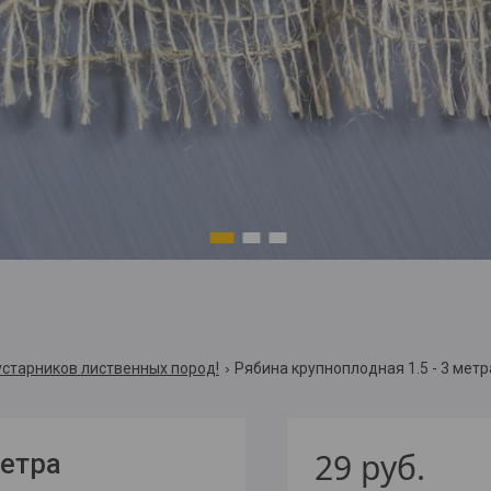
1
2
3
старников лиственных пород!
Рябина крупноплодная 1.5 - 3 метр
29
руб.
метра