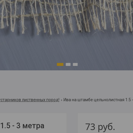
1
2
3
старников лиственных пород!
Ива на штамбе цельнолистная 1.5 -
73
руб.
.5 - 3 метра