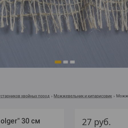
1
2
3
устарников хвойных пород
Можжевельник и кипарисовик
Можже
27
руб.
lger" 30 см