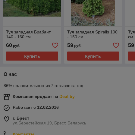
Туя западная Брабант
Туя западная Spiralis 100
Туя
140 - 160 см
- 150 см
см
60
59
59
руб.
руб.
Купить
Купить
О нас
86% положительных из 7 отзывов за год
Компания продает на
Deal.by
Работает с 12.02.2016
г. Брест
ул.Берестейская 19, Брест, Беларусь
Контакты